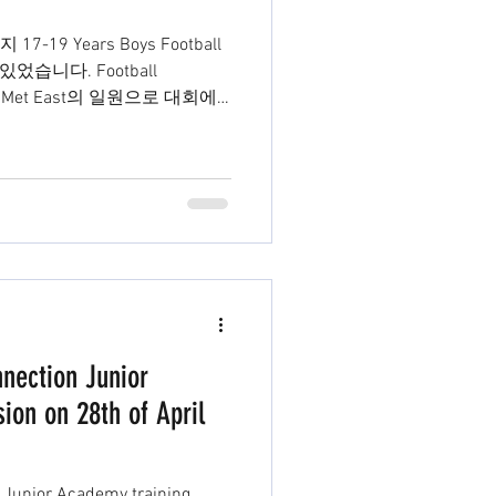
-19 Years Boys Football
 있었습니다. Football
 Met East의 일원으로 대회에
nnection Junior
ion on 28th of April
n Junior Academy training