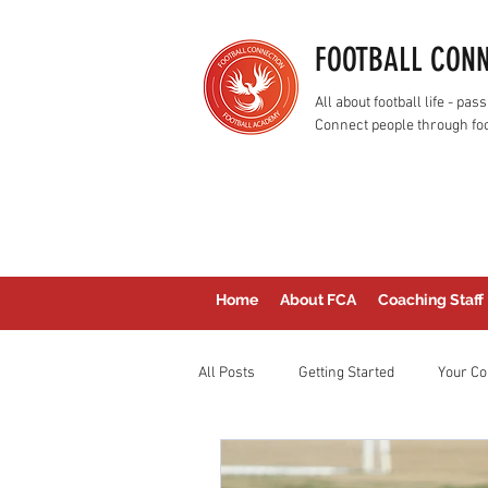
FOOTBALL CON
All about football life - p
Connect people through foo
Home
About FCA
Coaching Staff
All Posts
Getting Started
Your C