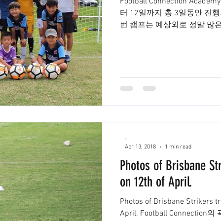
Football Connection Ac
터 12일까지 총 3일동안 진
번 캠프는 예상외로 정말 많
Football Connection...
-
Apr 13, 2018
1 min read
Photos of Brisbane Str
on 12th of April.
Photos of Brisbane Strikers t
April. Football Connec