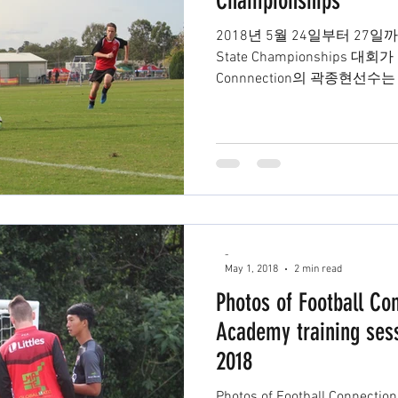
Championships
2018년 5월 24일부터 27일까지 17
State Championships 대회가
Connnection의 곽종현선수는
참여하여 좋은 모습을...
-
May 1, 2018
2 min read
Photos of Football Co
Academy training sess
2018
Photos of Football Connectio