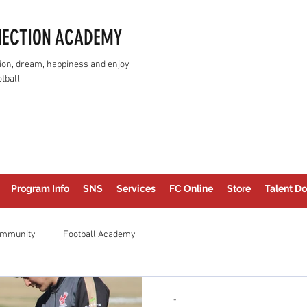
NECTION ACADEMY
assion, dream, happiness and enjoy
tball
Program Info
SNS
Services
FC Online
Store
Talent Do
ommunity
Football Academy
-