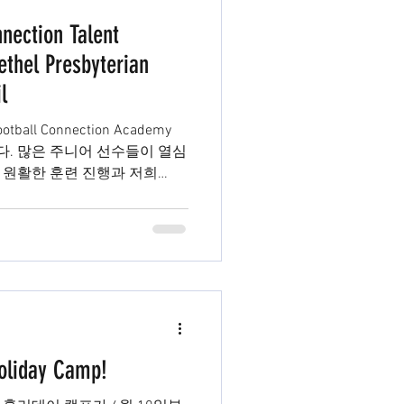
nnection Talent
ethel Presbyterian
l
all Connection Academy
 열심
 원활한 훈련 진행과 저희
..
Holiday Camp!