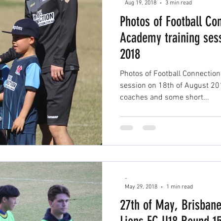
Aug 19, 2018
3 min read
Photos of Football Co
Academy training sess
2018
Photos of Football Connectio
session on 18th of August 2018 . 💡Here are our AW
coaches and some short...
-
May 29, 2018
1 min read
27th of May, Brisbane