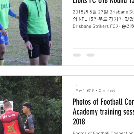
Lions FC U18 Round 1
2018년 5월 27일 Brisbane St
의 NPL 15라운드 경기가 있었
Brisbane Strikers FC가 승리하
-
May 1, 2018
2 min read
Photos of Football Co
Academy training sess
2018
Photos of Football Connectio