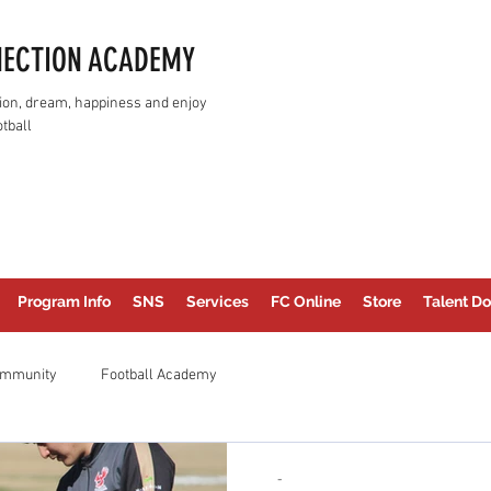
NECTION ACADEMY
assion, dream, happiness and enjoy
tball
Program Info
SNS
Services
FC Online
Store
Talent Do
ommunity
Football Academy
-