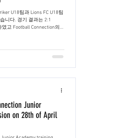
5
riker U18팀과 Lions FC U18팀
습니다. 경기 결과는 2:1
였고 Football Connection의...
nnection Junior
ion on 28th of April
n Junior Academy training