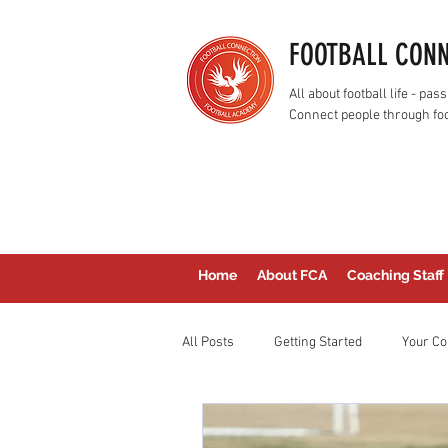
FOOTBALL CON
All about football life - p
Connect people through foo
Home
About FCA
Coaching Staff
All Posts
Getting Started
Your C