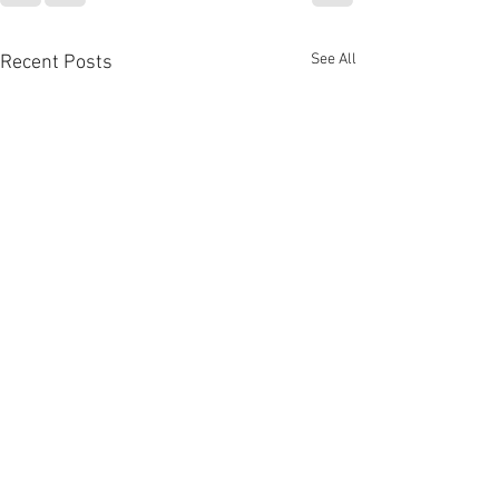
See All
Recent Posts
우리 아이가 축구를 즐기지
않는다면? '관계'에 답이 있