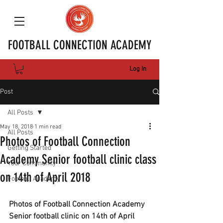
FOOTBALL CONNECTION ACADEMY
Log In
Post
All Posts
May 18, 2018
1 min read
All Posts
Photos of Football Connection
Getting Started
Academy Senior football clinic class
Your Community
on 14th of April 2018
Football Academy
Photos of Football Connection Academy 
Senior football clinic on 14th of April 