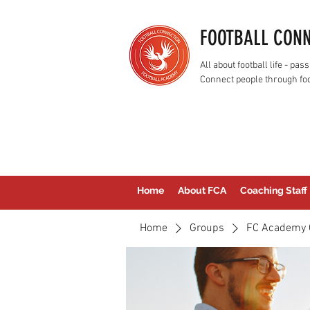
FOOTBALL CON
All about football life - p
Connect people through foo
Home
About FCA
Coaching Staff
Home
Groups
FC Academy 