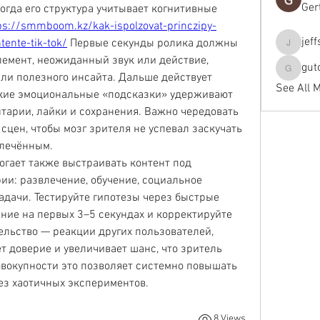
Ger
огда его структура учитывает когнитивные 
ps://smmboom.kz/kak-ispolzovat-princzipy-
jef
tente-tik-tok/
 Первые секунды ролика должны 
jeffseals
емент, неожиданный звук или действие, 
gut
gutopti
и полезного инсайта. Дальше действует 
See All 
кие эмоциональные «подсказки» удерживают 
тарии, лайки и сохранения. Важно чередовать 
сцен, чтобы мозг зрителя не успевал заскучать 
влечённым.
гает также выстраивать контент под 
и: развлечение, обучение, социальное 
дачи. Тестируйте гипотезы через быстрые 
ие на первых 3–5 секундах и корректируйте 
льство — реакции других пользователей, 
т доверие и увеличивает шанс, что зритель 
овокупности это позволяет системно повышать 
ез хаотичных экспериментов.
8 Views