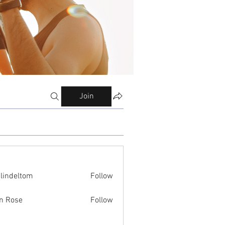
Join
ilindeltom
Follow
eltom
n Rose
Follow