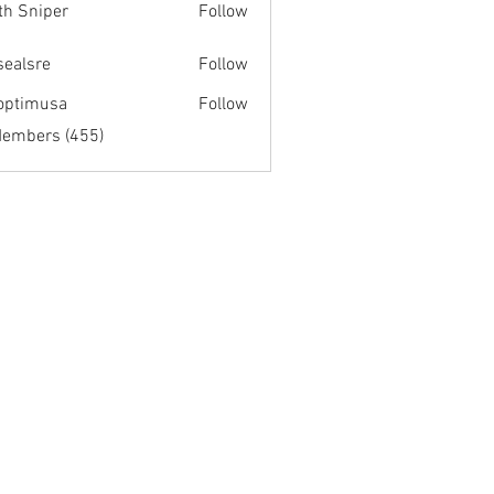
th Sniper
Follow
fsealsre
Follow
re
optimusa
Follow
musa
Members (455)