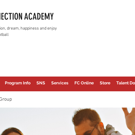
NECTION ACADEMY
assion, dream, happiness and enjoy
tball
Program Info
SNS
Services
FC Online
Store
Talent Do
Group