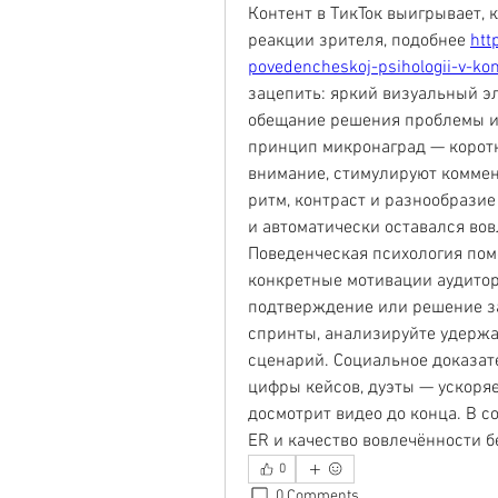
Контент в ТикТок выигрывает, к
реакции зрителя, подобнее 
htt
povedencheskoj-psihologii-v-kon
зацепить: яркий визуальный эл
обещание решения проблемы ил
принцип микронаград — корот
внимание, стимулируют коммен
ритм, контраст и разнообразие 
и автоматически оставался во
Поведенческая психология помо
конкретные мотивации аудитори
подтверждение или решение за
спринты, анализируйте удержан
сценарий. Социальное доказате
цифры кейсов, дуэты — ускоряе
досмотрит видео до конца. В с
ER и качество вовлечённости б
0
0 Comments