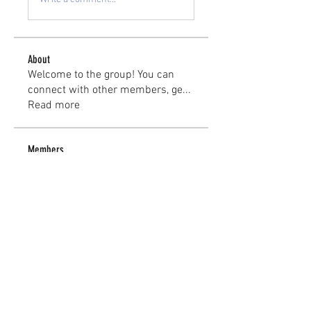
About
Welcome to the group! You can
connect with other members, ge
...
Read more
Members
kayilindeltom
Follow
kayilindeltom
Jean Rose
Follow
Gerth Sniper
Follow
jeffsealsre
Follow
jeffsealsre
gutoptimusa
Follow
gutoptimusa