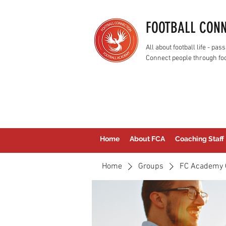
FOOTBALL CON
All about football life - p
Connect people through foo
Home
About FCA
Coaching Staff
Home
Groups
FC Academy 