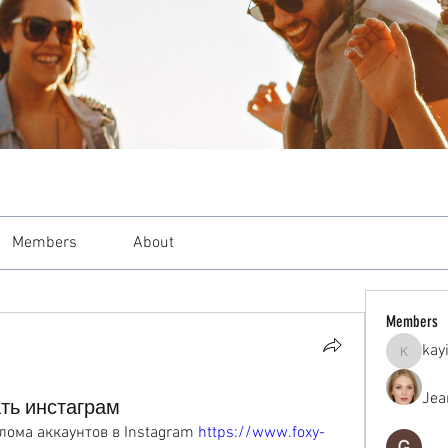
Members
About
Members
kay
kayilind
Jea
ть инстаграм
лома аккаунтов в Instagram 
https://www.foxy-