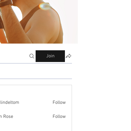
Join
ilindeltom
Follow
eltom
n Rose
Follow