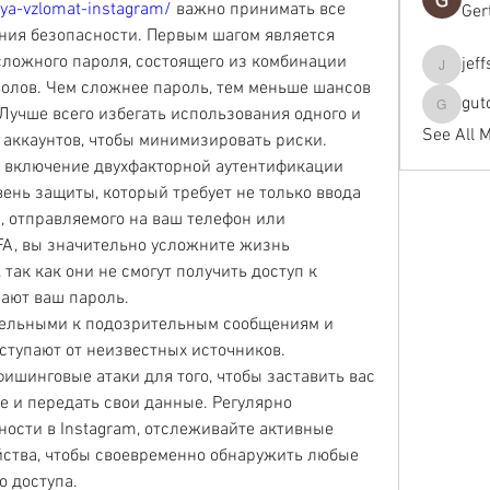
ya-vzlomat-instagram/
 важно принимать все 
Ger
ия безопасности. Первым шагом является 
ложного пароля, состоящего из комбинации 
jef
jeffseals
олов. Чем сложнее пароль, тем меньше шансов 
gut
 Лучше всего избегать использования одного и 
gutopti
See All 
 аккаунтов, чтобы минимизировать риски.
 включение двухфакторной аутентификации 
ень защиты, который требует не только ввода 
, отправляемого на ваш телефон или 
FA, вы значительно усложните жизнь 
к как они не смогут получить доступ к 
нают ваш пароль.
тельными к подозрительным сообщениям и 
ступают от неизвестных источников. 
шинговые атаки для того, чтобы заставить вас 
 и передать свои данные. Регулярно 
ости в Instagram, отслеживайте активные 
ства, чтобы своевременно обнаружить любые 
 доступа.