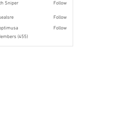
th Sniper
Follow
fsealsre
Follow
re
optimusa
Follow
musa
Members (455)