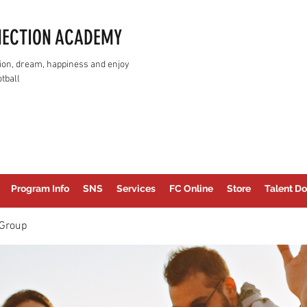
NECTION ACADEMY
assion, dream, happiness and enjoy
tball
Program Info
SNS
Services
FC Online
Store
Talent Do
Group