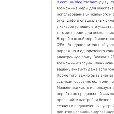
it.com.ua/blog/zachem-pytayuts
возможные меры для обеспечен
использование уникального и с
букв, цифр и специальных симв
у хакеров успешно его угадать.
того же пароля для нескольких
Второй важной мерой является
(2FA). Это дополнительный уров
пароля, но и одноразового кода
электронную почту. Включив 2
возможным злоумышленникам, та
вашему аккаунту даже если уз
Кроме того, важно быть внима
ссылкам, особенно если они по
Мошенники часто используют фи
перейти по вредоносной ссылке
проверяйте настройки безопасн
сеансы и подключенные устрой
попытки несанкционированного