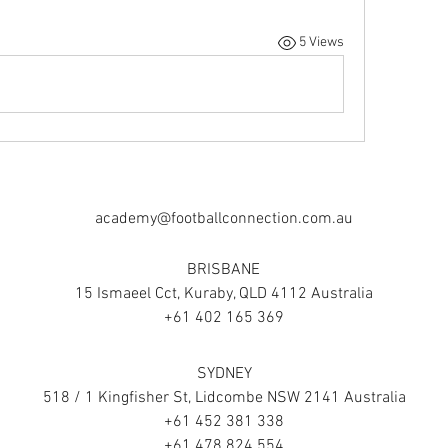
5 Views
academy@footballconnection.com.au
BRISBANE
15 Ismaeel Cct, Kuraby, QLD 4112 Australia
+61 402 165 369
SYDNEY
518 / 1 Kingfisher St, Lidcombe NSW 2141 Australia
+61 452 381 338
+61 478 824 554