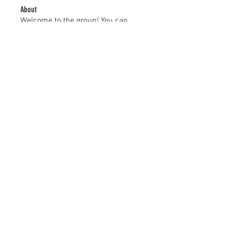
About
Welcome to the group! You can
connect with other members, ge
...
Read more
Members
kayilindeltom
Follow
kayilindeltom
Jean Rose
Follow
Gerth Sniper
Follow
jeffsealsre
Follow
jeffsealsre
gutoptimusa
Follow
gutoptimusa
See All Members (455)