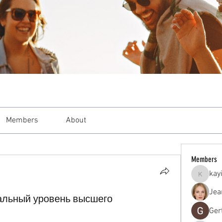
Members
About
Members
kay
kayilind
Jea
альный уровень высшего
Ger