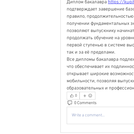
Диплом бакалавра 
https://kup
подтверждает завершение базо
правило, продолжительностью ч
получении фундаментальных зн
позволяют выпускнику начинат
продолжать обучение на уровне
первой ступенью в системе выс
так и за её пределами.
Все дипломы бакалавра подлеж
что обеспечивает их подлиннос
открывает широкие возможност
мобильности, позволяя выпуск
образовательных и профессио
0
0 Comments
Write a comment...