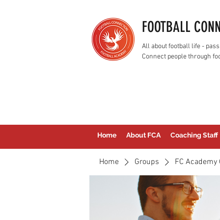
FOOTBALL CON
All about football life - p
Connect people through foo
Home
About FCA
Coaching Staff
Home
Groups
FC Academy 