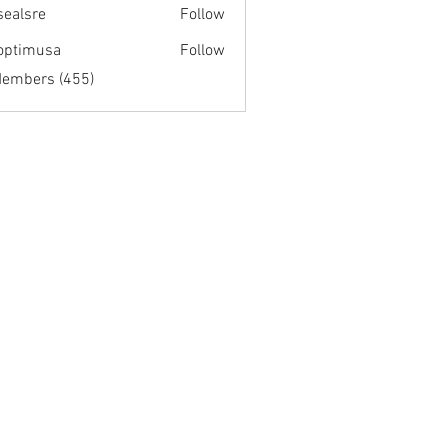
fsealsre
Follow
re
optimusa
Follow
musa
Members (455)