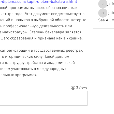
it-diploma.com/kupit-diplom-bakalavra.html
jef
jeffseals
вой программы высшего образования, как 
gut
етыре года. Этот документ свидетельствует о 
gutopti
аний и навыков в выбранной области, которые 
See All 
ь профессиональную деятельность или 
 магистратуры. Степень бакалавра является 
шего образования и признана как в Украине, 
ат регистрации в государственных реестрах, 
ть и юридическую силу. Такой диплом 
и для трудоустройства и академической 
никам участвовать в международных 
нальных программах.
3 Views