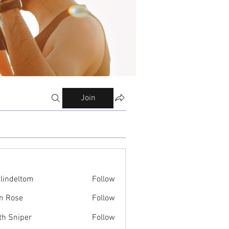
Join
ilindeltom
Follow
eltom
n Rose
Follow
th Sniper
Follow