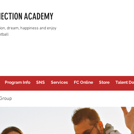
NECTION ACADEMY
assion, dream, happiness and enjoy
tball
Program Info
SNS
Services
FC Online
Store
Talent Do
Group