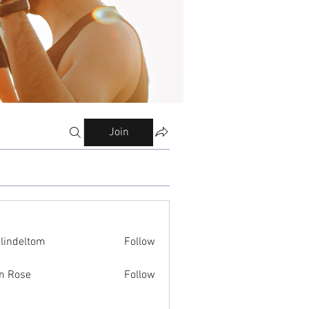
Join
ilindeltom
Follow
eltom
n Rose
Follow