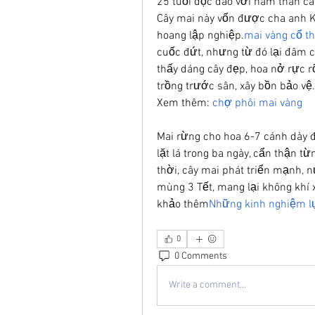
25 tuổi độc đáo với năm thân ca
Cây mai này vốn được cha anh Kh
hoang lập nghiệp.
mai vàng cổ t
cuốc đứt, nhưng từ đó lại đâm c
thấy dáng cây đẹp, hoa nở rực r
trồng trước sân, xây bồn bảo vệ.
Xem thêm: 
chợ phôi mai vàng
Mai rừng cho hoa 6-7 cánh dày đ
lặt lá trong ba ngày, cẩn thận t
thời, cây mai phát triển mạnh, 
mùng 3 Tết, mang lại không khí 
khảo thêm
Những kinh nghiệm l
0
0 Comments
Write a comment...