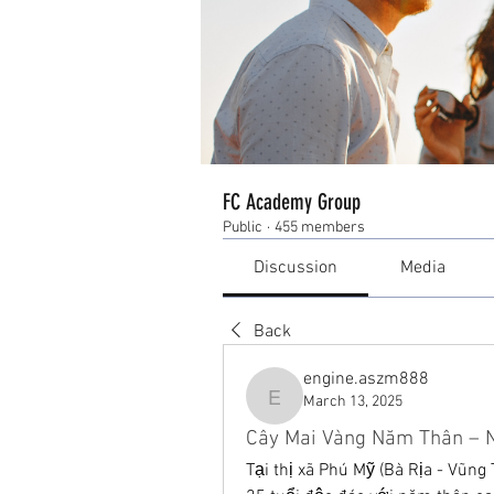
FC Academy Group
Public
·
455 members
Discussion
Media
Back
engine.aszm888
March 13, 2025
engine.aszm888
Cây Mai Vàng Năm Thân – N
Tại thị xã Phú Mỹ (Bà Rịa - Vũn