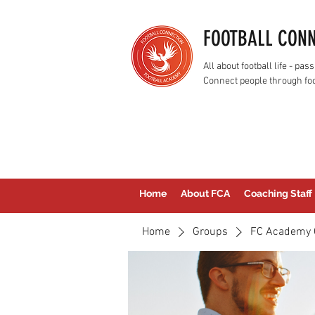
FOOTBALL CON
All about football life - p
Connect people through foo
Home
About FCA
Coaching Staff
Home
Groups
FC Academy 