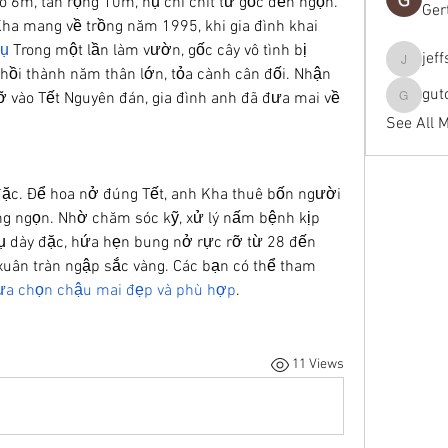
o 6m, tán rộng 10m, nụ chi chít từ gốc đến ngọn.
Ger
a mang về trồng năm 1995, khi gia đình khai 
hụ
 Trong một lần làm vườn, gốc cây vô tình bị 
jef
jeffseals
hồi thành năm thân lớn, tỏa cành cân đối. Nhận 
gut
ỡ vào Tết Nguyên đán, gia đình anh đã đưa mai về 
gutopti
See All 
ặc. Để hoa nở đúng Tết, anh Kha thuê bốn người 
ừng ngọn. Nhờ chăm sóc kỹ, xử lý nấm bệnh kịp 
nụ dày đặc, hứa hẹn bung nở rực rỡ từ 28 đến 
xuân tràn ngập sắc vàng. Các bạn có thể tham 
ựa chọn chậu mai đẹp và phù hợp
.
11 Views