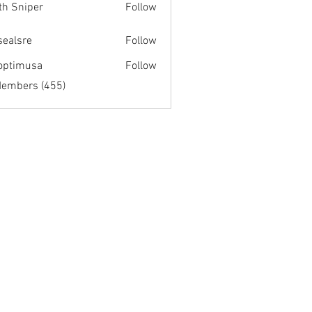
th Sniper
Follow
fsealsre
Follow
re
optimusa
Follow
musa
Members (455)