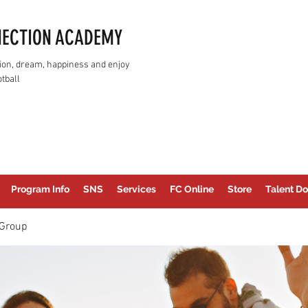
NECTION ACADEMY
assion, dream, happiness and enjoy
tball
Program Info
SNS
Services
FC Online
Store
Talent Do
Group