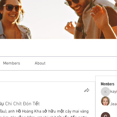
Members
About
Members
kay
kayilind
ụ Chi Chít Đón Tết
Jea
g Tàu), anh Hồ Hoàng Kha sở hữu một cây mai vàng 