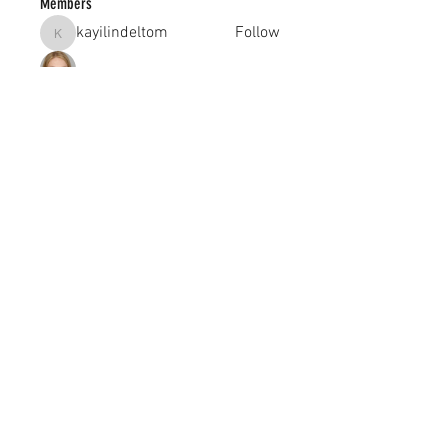
Members
kayilindeltom
Follow
kayilindeltom
Jean Rose
Follow
Gerth Sniper
Follow
jeffsealsre
Follow
jeffsealsre
gutoptimusa
Follow
gutoptimusa
See All Members (455)
academy@footballconnection.com.au
BRISBANE
15 Ismaeel Cct, Kuraby, QLD 4112 Australia
+61 402 165 369
SYDNEY