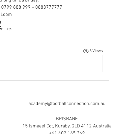
thông tin dưới đây:
 – 0799 888 999 – 0888777777
l.com
g
ến Tre.
6 Views
academy@footballconnection.com.au
BRISBANE
15 Ismaeel Cct, Kuraby, QLD 4112 Australia
+61 402 165 369