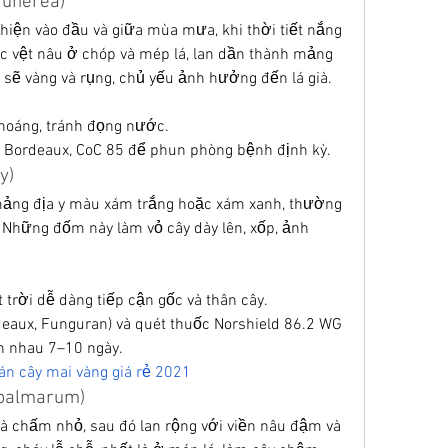
 funerea)
iện vào đầu và giữa mùa mưa, khi thời tiết nắng 
ác vệt nâu ở chóp và mép lá, lan dần thành mảng 
sẽ vàng và rụng, chủ yếu ảnh hưởng đến lá già.
thoáng, tránh đọng nước.
 Bordeaux, CoC 85 để phun phòng bệnh định kỳ.
y)
ảng địa y màu xám trắng hoặc xám xanh, thường 
 Những đốm này làm vỏ cây dày lên, xốp, ảnh 
trời dễ dàng tiếp cận gốc và thân cây.
eaux, Funguran) và quét thuốc Norshield 86.2 WG 
ch nhau 7–10 ngày.
án cây mai vàng giá rẻ 2021
 palmarum)
à chấm nhỏ, sau đó lan rộng với viền nâu đậm và 