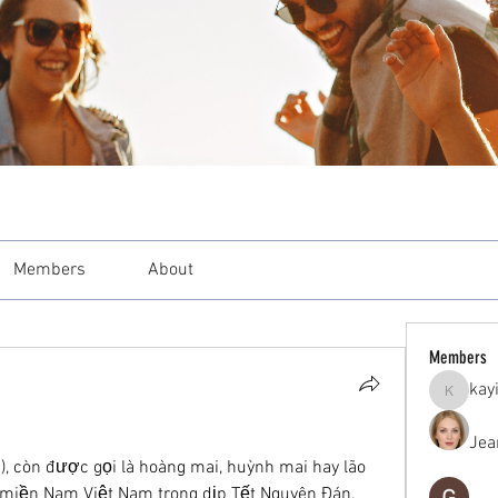
Members
About
Members
kay
kayilind
Jea
, còn được gọi là hoàng mai, huỳnh mai hay lão 
ở miền Nam Việt Nam trong dịp Tết Nguyên Đán. 