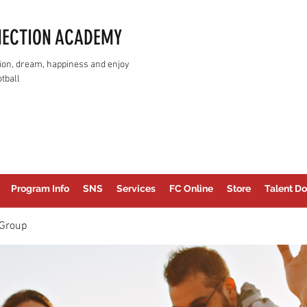
NECTION ACADEMY
assion, dream, happiness and enjoy
tball
Program Info
SNS
Services
FC Online
Store
Talent Do
Group