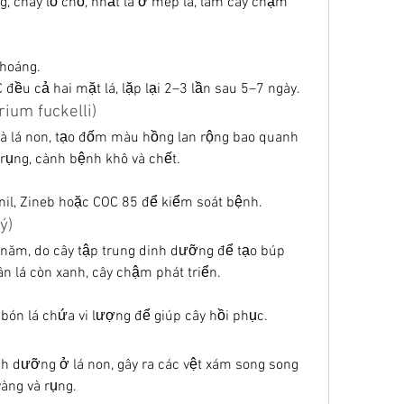
, cháy lỗ chỗ, nhất là ở mép lá, làm cây chậm 
thoáng.
đều cả hai mặt lá, lặp lại 2–3 lần sau 5–7 ngày.
ium fuckelli)
và lá non, tạo đốm màu hồng lan rộng bao quanh 
à rụng, cành bệnh khô và chết.
nil, Zineb hoặc COC 85 để kiểm soát bệnh.
ý)
 năm, do cây tập trung dinh dưỡng để tạo búp 
n lá còn xanh, cây chậm phát triển.
bón lá chứa vi lượng để giúp cây hồi phục.
nh dưỡng ở lá non, gây ra các vệt xám song song 
vàng và rụng.