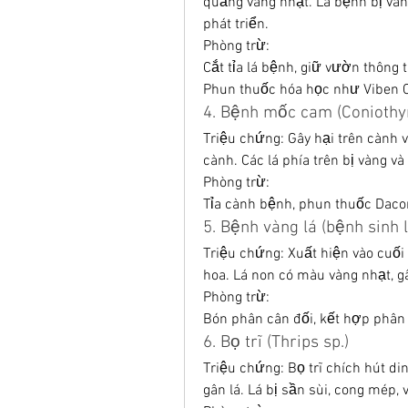
quầng vàng nhạt. Lá bệnh bị vàng
phát triển.
Phòng trừ:
Cắt tỉa lá bệnh, giữ vườn thông 
Phun thuốc hóa học như Viben C 
4. Bệnh mốc cam (Coniothyr
Triệu chứng: Gây hại trên cành 
cành. Các lá phía trên bị vàng v
Phòng trừ:
Tỉa cành bệnh, phun thuốc Daco
5. Bệnh vàng lá (bệnh sinh l
Triệu chứng: Xuất hiện vào cuối
hoa. Lá non có màu vàng nhạt, gâ
Phòng trừ:
Bón phân cân đối, kết hợp phân 
6. Bọ trĩ (Thrips sp.)
Triệu chứng: Bọ trĩ chích hút di
gân lá. Lá bị sần sùi, cong mép, 