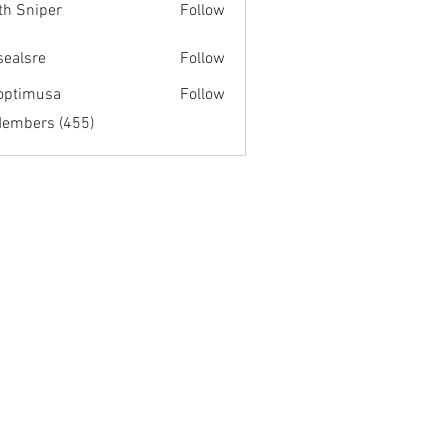
th Sniper
Follow
fsealsre
Follow
re
optimusa
Follow
musa
Members (455)