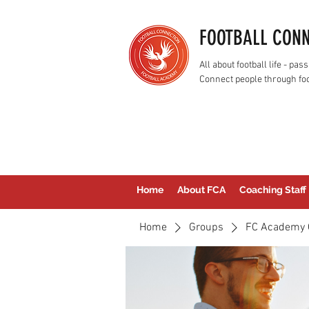
FOOTBALL CON
All about football life - p
Connect people through foo
Home
About FCA
Coaching Staff
Home
Groups
FC Academy 