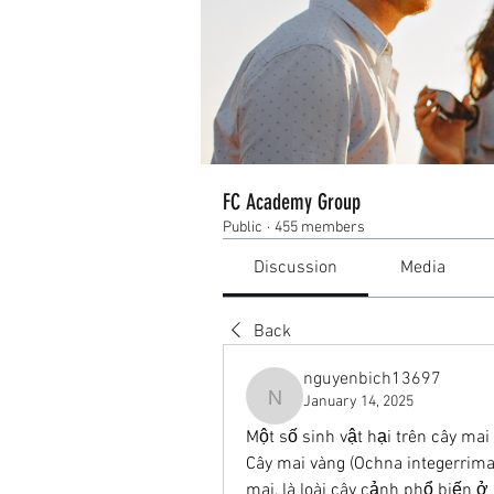
FC Academy Group
Public
·
455 members
Discussion
Media
Back
nguyenbich13697
January 14, 2025
nguyenbich13697
Một số sinh vật hại trên cây mai
Cây mai vàng (Ochna integerrima)
mai, là loài cây cảnh phổ biến 