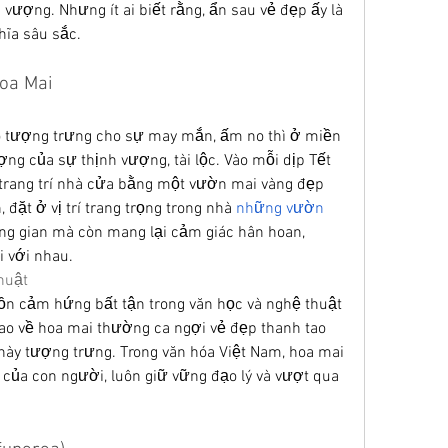
ượng. Nhưng ít ai biết rằng, ẩn sau vẻ đẹp ấy là 
hĩa sâu sắc.
oa Mai
 tượng trưng cho sự may mắn, ấm no thì ở miền 
ợng của sự thịnh vượng, tài lộc. Vào mỗi dịp Tết 
rang trí nhà cửa bằng một vườn mai vàng đẹp 
đặt ở vị trí trang trọng trong nhà 
những vườn 
ng gian mà còn mang lại cảm giác hân hoan, 
i với nhau.
huật
ồn cảm hứng bất tận trong văn học và nghệ thuật 
ao về hoa mai thường ca ngợi vẻ đẹp thanh tao 
này tượng trưng. Trong văn hóa Việt Nam, hoa mai 
ủa con người, luôn giữ vững đạo lý và vượt qua 