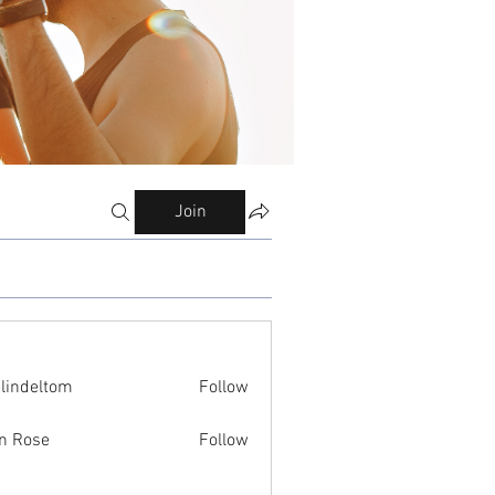
Join
ilindeltom
Follow
eltom
n Rose
Follow