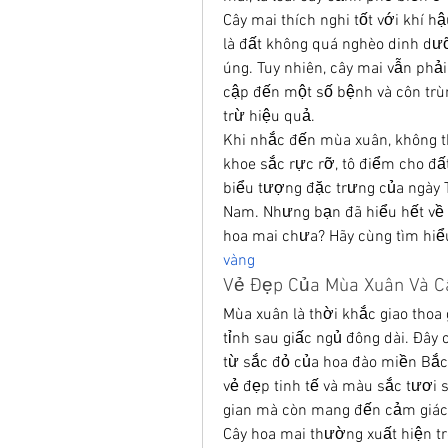
Cây mai thích nghi tốt với khí h
là đất không quá nghèo dinh dưỡ
úng. Tuy nhiên, cây mai vẫn phải 
cập đến một số bệnh và côn trùn
trừ hiệu quả.
Khi nhắc đến mùa xuân, không t
khoe sắc rực rỡ, tô điểm cho đất
biểu tượng đặc trưng của ngày T
Nam. Nhưng bạn đã hiểu hết về n
hoa mai chưa? Hãy cùng tìm hiểu
vàng
Vẻ Đẹp Của Mùa Xuân Và C
Mùa xuân là thời khắc giao thoa
tỉnh sau giấc ngủ đông dài. Đây 
từ sắc đỏ của hoa đào miền Bắc
vẻ đẹp tinh tế và màu sắc tươi 
gian mà còn mang đến cảm giác 
Cây hoa mai thường xuất hiện tro