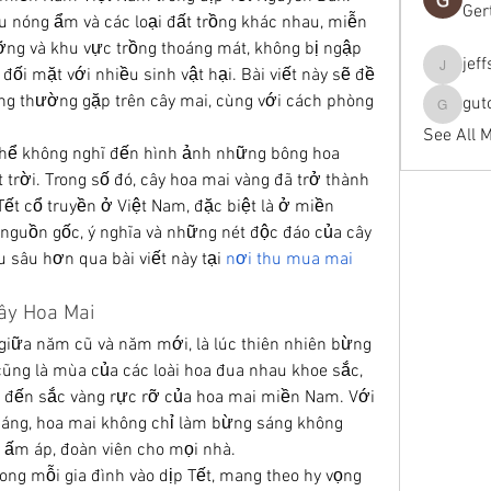
Ger
ậu nóng ẩm và các loại đất trồng khác nhau, miễn 
ng và khu vực trồng thoáng mát, không bị ngập 
jef
đối mặt với nhiều sinh vật hại. Bài viết này sẽ đề 
jeffseals
g thường gặp trên cây mai, cùng với cách phòng 
gut
gutopti
See All 
hể không nghĩ đến hình ảnh những bông hoa 
 trời. Trong số đó, cây hoa mai vàng đã trở thành 
ết cổ truyền ở Việt Nam, đặc biệt là ở miền 
guồn gốc, ý nghĩa và những nét độc đáo của cây 
 sâu hơn qua bài viết này tại 
nơi thu mua mai 
ây Hoa Mai
 giữa năm cũ và năm mới, là lúc thiên nhiên bừng 
cũng là mùa của các loài hoa đua nhau khoe sắc, 
 đến sắc vàng rực rỡ của hoa mai miền Nam. Với 
sáng, hoa mai không chỉ làm bừng sáng không 
ấm áp, đoàn viên cho mọi nhà.
ng mỗi gia đình vào dịp Tết, mang theo hy vọng 