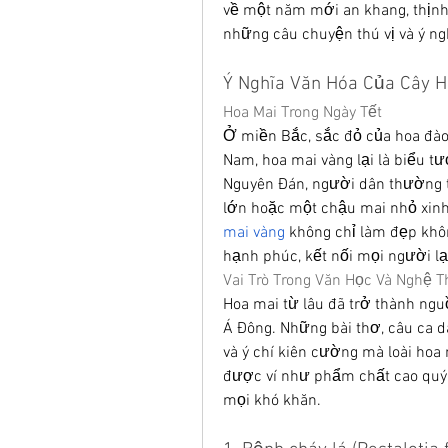
về một năm mới an khang, thịnh v
những câu chuyện thú vị và ý ng
Ý Nghĩa Văn Hóa Của Cây H
Hoa Mai Trong Ngày Tết
Ở miền Bắc, sắc đỏ của hoa đào
Nam, hoa mai vàng lại là biểu tư
Nguyên Đán, người dân thường t
lớn hoặc một chậu mai nhỏ xinh, 
mai vàng
 không chỉ làm đẹp khô
hạnh phúc, kết nối mọi người lạ
Vai Trò Trong Văn Học Và Nghệ T
Hoa mai từ lâu đã trở thành ngu
Á Đông. Những bài thơ, câu ca d
và ý chí kiên cường mà loài hoa 
được ví như phẩm chất cao quý c
mọi khó khăn.