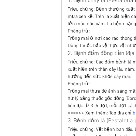
1. Bệnh cháy lá (Pestalotia
Triệu chứng: Bệnh thường xuất h
mưa xen kẽ. Trên lá xuất hiện c
lớn màu nâu xám. Lá bệnh nặng 
Phòng trừ:
Trồng mai ở nơi cao ráo, thông 
Dùng thuốc bảo vệ thực vật như
2. Bệnh đốm đồng tiền (địa 
Triệu chứng: Các đốm bệnh là m
xuất hiện trên thân cây lâu năm.
hưởng đến sức khỏe cây mai.
Phòng trừ:
Trồng mai thưa để ánh sáng mặt 
Xử lý bằng thuốc gốc đồng (Bord
liên tục từ 3–5 đợt, mỗi đợt cá
====>> Xem thêm: Top địa chỉ 
b
3. Bệnh đốm lá (Pestalotia
Triệu chứng: Vết bệnh ban đầu l