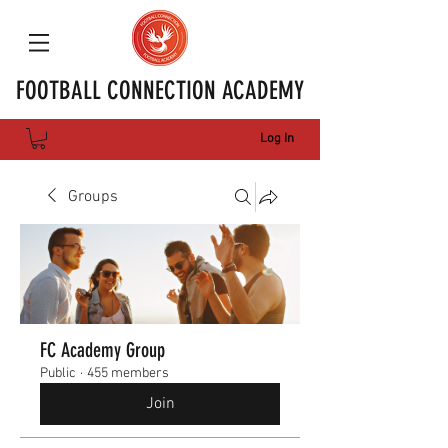
FOOTBALL CONNECTION ACADEMY
Log In
Groups
FC Academy Group
Public
·
455 members
Join