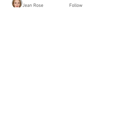
Jean Rose
Follow
Gerth Sniper
Follow
jeffsealsre
Follow
jeffsealsre
gutoptimusa
Follow
gutoptimusa
See All Members (455)
academy@footballconnection.com.au
BRISBANE
15 Ismaeel Cct, Kuraby, QLD 4112 Australia
+61 402 165 369
SYDNEY
518 / 1 Kingfisher St, Lidcombe NSW 2141
Australia