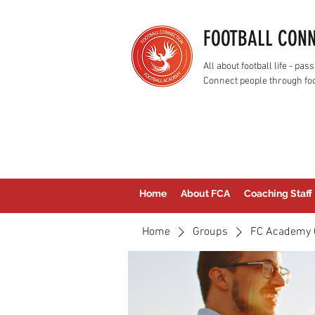
FOOTBALL CON
All about football life - p
Connect people through foo
Home
About FCA
Coaching Staff
Home
Groups
FC Academy 