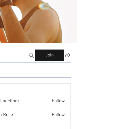
Join
ilindeltom
Follow
eltom
n Rose
Follow