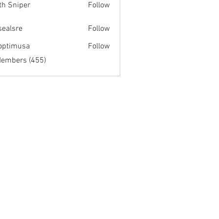
th Sniper
Follow
fsealsre
Follow
re
optimusa
Follow
musa
Members (455)