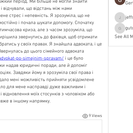
жкий період. Ми більше не могли знайти 
Ger
і відчували, що відстань між нами 
не стрес і непевність. Я зрозуміла, що не 
jef
jeffseals
остійно і почала шукати допомогу. Спочатку 
gut
имчасова криза, але з часом зрозуміла, що 
gutopti
See All 
ирішила звернутись до фахівця, щоб отримати 
ратись у своїх правах. Я знайшла адвоката, і це 
виявилось чудовим рішенням. Звернулась до цього сімейного адвоката 
advokat-po-simejnim-spravam/
 і це було 
ки надав юридичні поради, але й допоміг 
оціях. Завдяки йому я зрозуміла свої права і 
 дало мені можливість прийняти усвідомлене 
ало для мене насправді дуже важливим і 
 відновлення моїх стосунків з чоловіком або 
вже в іншому напрямку.
9 Views