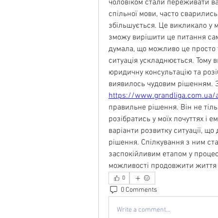
чоловіком стали переживати ва
спільної мови, часто сварились 
збільшується. Це викликало у ме
зможу вирішити це питання сам
думала, що можливо це просто т
ситуація ускладнюється. Тому в
юридичну консультацію та розіб
https://www.grandliga.com.ua/
правильне рішення. Він не тіль
розібратись у моїх почуттях і ем
варіанти розвитку ситуації, що
рішення. Спілкування з ним ст
заспокійливим етапом у процесі
можливості продовжити життя 
0
0 Comments
Write a comment...