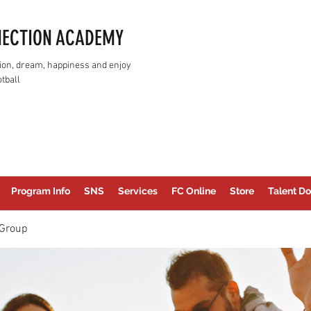
NECTION ACADEMY
assion, dream, happiness and enjoy
tball
Program Info
SNS
Services
FC Online
Store
Talent Do
Group