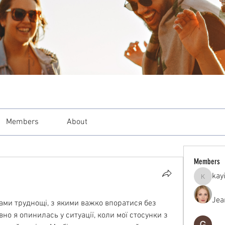
Members
About
Members
kay
kayilind
Jea
ами труднощі, з якими важко впоратися без 
но я опинилась у ситуації, коли мої стосунки з 