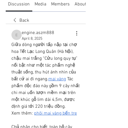
Discussion
Media
Members
About
Back
engine.aszm888
engine.aszm888
April 8, 2025
Giữa dòng người tấp nập tại chợ 
hoa Tết Lạc Long Quân (Hà Nội), 
chậu mai trắng “Cửu long quy tụ” 
nổi bật như một tác phẩm nghệ 
thuật sống, thu hút ánh nhìn của 
bất cứ ai đi ngang.
mai vàng
 Tác 
phẩm độc đáo này gồm 9 cây nhất 
chi mai uốn lượn mềm mại trên 
một khúc gỗ lim dài 4,5m, được 
định giá tới 220 triệu đồng.
Xem thêm: 
phôi mai vàng bến tre
Chủ nhân cho biết, toàn bộ cây 