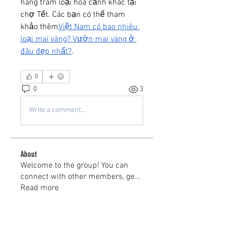
hàng trăm loại hoa cảnh khác tại 
chợ Tết. Các bạn có thể tham 
khảo thêm
Việt Nam có bao nhiêu 
loại mai vàng? Vườn mai vàng ở 
đâu đẹp nhất?
.
0
0
3
Write a comment...
About
Welcome to the group! You can
connect with other members, ge
...
Read more
Members