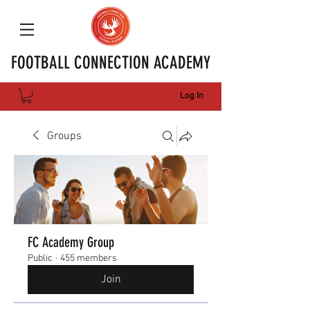
FOOTBALL CONNECTION ACADEMY
Log In
Groups
FC Academy Group
Public
·
455 members
Join