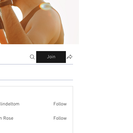
Join
ilindeltom
Follow
eltom
n Rose
Follow