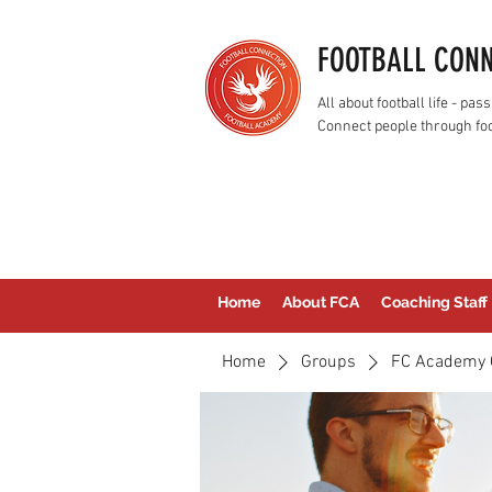
FOOTBALL CON
All about football life - p
Connect people through foo
Home
About FCA
Coaching Staff
Home
Groups
FC Academy 