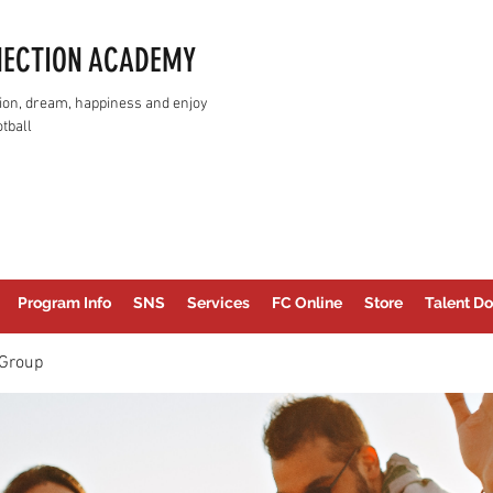
NECTION ACADEMY
assion, dream, happiness and enjoy
tball
Program Info
SNS
Services
FC Online
Store
Talent Do
Group