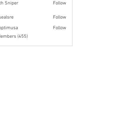
th Sniper
Follow
fsealsre
Follow
re
optimusa
Follow
musa
Members (455)