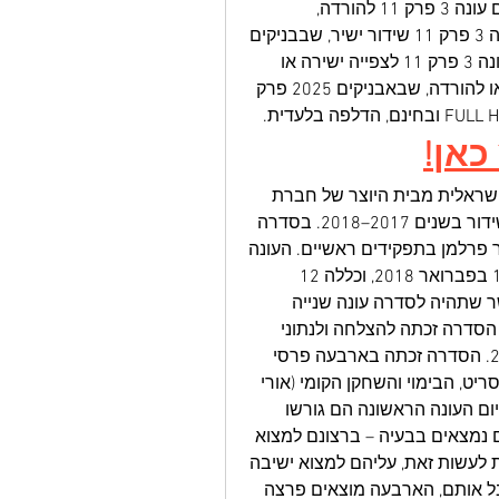
שבאבניקים עונה 3 פרק 11 לצפייה ישירה, שבאבניקים עונה 3 פרק 11 להורדה, 
שבאבניקים עונה 3 פרק 11 שידור חי, שבאבניקים עונה 3 פרק 11 שידור ישיר, שבבניקים 
עונה 3 פרק 11 צפייה ישירה או להורדה, שב"בניקים עונה 3 פרק 11 לצפייה ישירה או 
להורדה, שבאבניקים 3 פרק 11 המלא לצפייה ישירה או להורדה, שבאבניקים 2025 פרק 
כאן!
תקציר הסדרה: שבאבניקים היא סדרת דרמה קומית ישראלית מבית היוצר של חברת 
הטלוויזיה HOT, שצולמה במהלך שנת 2016 ועלתה לשידור בשנים 2017–2018. בסדרה 
מככבים דניאל גד, ישראל אטיאס, אורי לייזרוביץ' ועומר פרלמן בתפקידים ראשיים. העונה 
הראשונה עלתה ב-24 בדצמבר 2017 והסתיימה ב-12 בפברואר 2018, וכללה 12 
פרקים. בראיון שנערך עם היוצר אלירן מלכה, הוא אישר שתהיה לסדרה עונה שנייה 
שתכלול 16 פרקים, שעתידה לעלות ב-25 ביולי 2021. הסדרה זכתה להצלחה ולנתוני 
צפייה גבוהים, היא הנצפית ביותר בהוט, בישראל 2017. הסדרה זכתה בארבעה פרסי 
האקדמיה לטלוויזיה לשנת 2017: הסדרה הקומית, התסריט, הבימוי והשחקן הקומי (אורי 
לייזרוביץ') הטובים ביותר. תקציר העלילה: לאחר שבסיום העונה הראשונה הם גורשו 
מישיבתו של הרב בלוך, ארבעת החברים מבינים שהם נמצאים בבעיה – ברצונם למצוא 
לעצמם שידוכים ולחיות את החיים הטובים, אך על מנת לעשות זאת, עליהם למצוא ישיבה 
שתסכים לקבל אותם; אך כשאף ישיבה לא מוכנה לקבל אותם, הארבעה מוצאים פרצה 