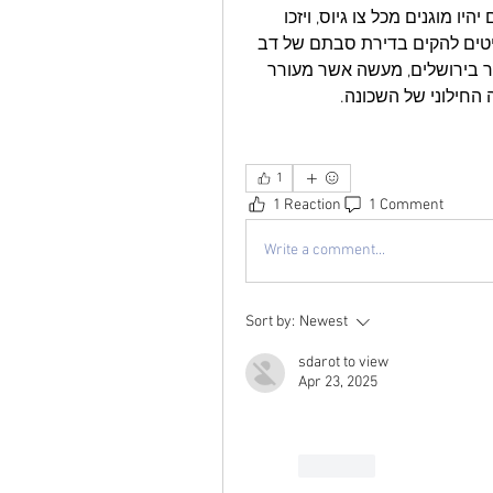
בחוק שמאפשרת להם להקים ישיבה פיקטיבית בה הם יהיו מוגנים מכל צו גיוס, ויזכו 
לחיות את החיים הטובים. את הישיבה, הארבעה מחליטים להקים בדירת סבתם של דב 
ודבורה הממוקמת בלב הרחוב החילוני האחרון שנשאר בירושלים, מעשה אשר מעורר 
החילוני של השכונה.
1
1 Reaction
1 Comment
Write a comment...
Sort by:
Newest
sdarot to view
Apr 23, 2025
Like