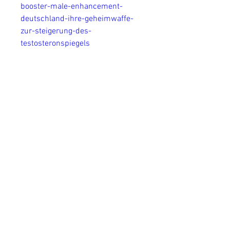
booster-male-enhancement-
deutschland-ihre-geheimwaffe-
zur-steigerung-des-
testosteronspiegels
https://veelobooster-
osterreich.company.site/https://v
eelobooster-
osterreich.webflow.io/https://med
ium.com/@cegig52284/veelo-
booster-potenzsteigerung-
%C3%B6sterreich-f%C3%B6rdert-
sexuelles-wohlbefinden-preis-
2024-
34bbabebe0e2https://zenodo.org/
records/12155436https://crypto.j
obs/events/veelobooster-
potenzsteigerungs-bewertung-
oesterreich-100-natuerlich-