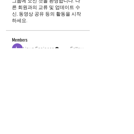
그룹에 오신 것을 환영합니다. 다
른 회원과의 교류 및 업데이트 수
신, 동영상 공유 등의 활동을 시작
하세요.
Members
Linus Espinosa
Follow
See All Members (1)
academy@footballconnection.com.au
BRISBANE
15 Ismaeel Cct, Kuraby, QLD 4112 Australia
+61 402 165 369
SYDNEY
518 / 1 Kingfisher St, Lidcombe NSW 2141
Australia