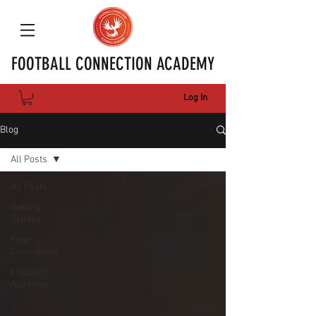
FOOTBALL CONNECTION ACADEMY
Log In
Blog
All Posts
All Posts
Getting
Started
Your
Community
Football
Academy