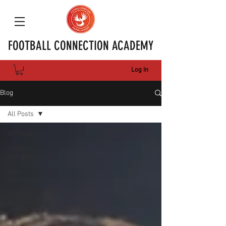
FOOTBALL CONNECTION ACADEMY
Log In
Blog
All Posts
All Posts
Getting
Started
Your
Community
Football
Academy