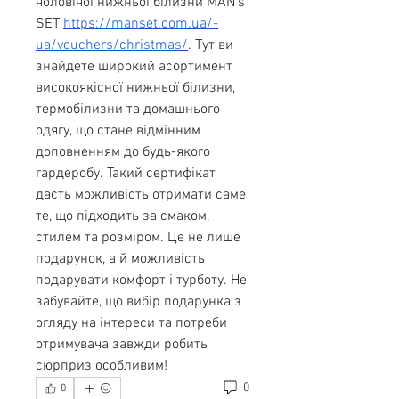
чоловічої нижньої білизни MAN's 
SET 
https://manset.com.ua/-
ua/vouchers/christmas/
. Тут ви 
знайдете широкий асортимент 
високоякісної нижньої білизни, 
термобілизни та домашнього 
одягу, що стане відмінним 
доповненням до будь-якого 
гардеробу. Такий сертифікат 
дасть можливість отримати саме 
те, що підходить за смаком, 
стилем та розміром. Це не лише 
подарунок, а й можливість 
подарувати комфорт і турботу. Не 
забувайте, що вибір подарунка з 
огляду на інтереси та потреби 
отримувача завжди робить 
сюрприз особливим!
0
0