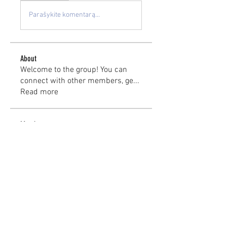
Parašykite komentarą...
About
Welcome to the group! You can
connect with other members, ge
...
Read more
Members
kayilindeltom
Follow
kayilindeltom
Jean Rose
Follow
Gerth Sniper
Follow
jeffsealsre
Follow
jeffsealsre