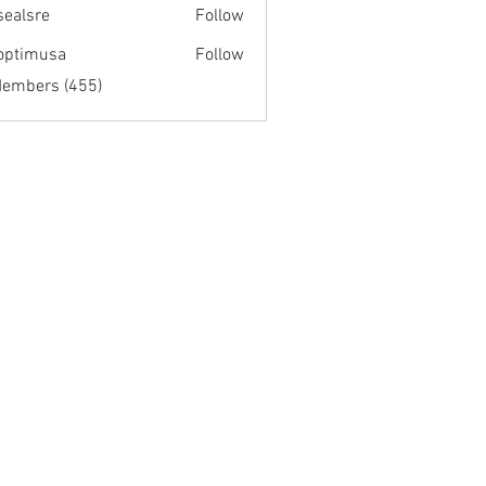
fsealsre
Follow
re
optimusa
Follow
musa
Members (455)