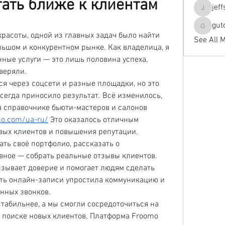
тать ближе к клиентам
jef
jeffseals
gut
gutopti
красоты, одной из главных задач было найти 
See All 
льшом и конкурентном рынке. Как владелица, я 
нные услуги — это лишь половина успеха, 
оверяли.
я через соцсети и разные площадки, но это 
сегда приносило результат. Всё изменилось, 
 справочнике бьюти-мастеров и салонов 
mo.com/ua-ru/
 Это оказалось отличным 
вых клиентов и повышения репутации.
ть своё портфолио, рассказать о 
авное — собрать реальные отзывы клиентов. 
зывает доверие и помогает людям сделать 
ь онлайн-записи упростила коммуникацию и 
нных звонков.
стабильнее, а мы смогли сосредоточиться на 
о поиске новых клиентов. Платформа Froomo 