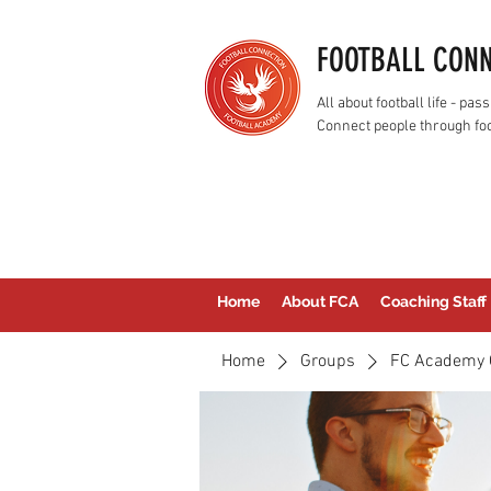
FOOTBALL CON
All about football life - p
Connect people through foo
Home
About FCA
Coaching Staff
Home
Groups
FC Academy 