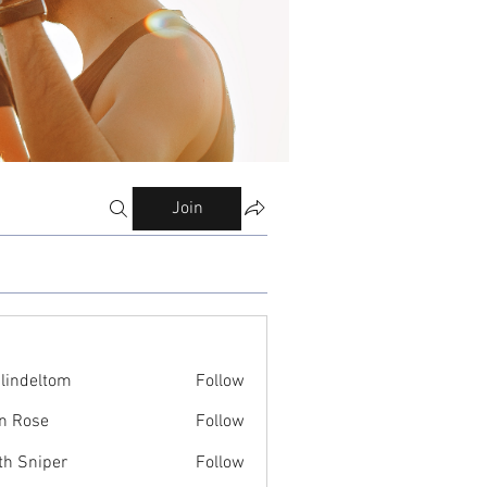
Join
ilindeltom
Follow
eltom
n Rose
Follow
th Sniper
Follow