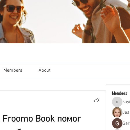
Members
About
Members
kay
kayilind
Jea
 Froomo Book помог 
Ger