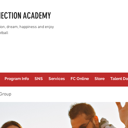
NECTION ACADEMY
assion, dream, happiness and enjoy
tball
Program Info
SNS
Services
FC Online
Store
Talent Do
Group