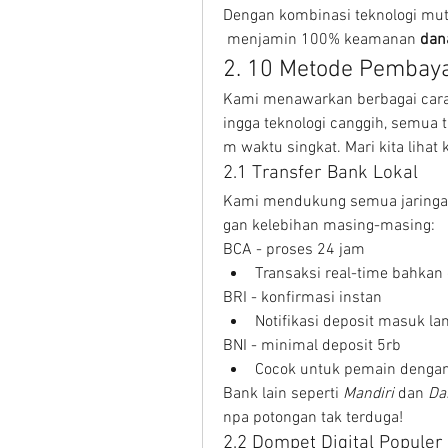
Dengan kombinasi teknologi mut
 menjamin 100% keamanan 
dan
2. 10 Metode Pembaya
Kami menawarkan berbagai cara u
ingga teknologi canggih, semua
m waktu singkat. Mari kita lihat
2.1 Transfer Bank Lokal
Kami mendukung semua jaringan 
gan kelebihan masing-masing:
BCA - proses 24 jam
Transaksi real-time bahkan d
BRI - konfirmasi instan
Notifikasi deposit masuk l
BNI - minimal deposit 5rb
Cocok untuk pemain dengan
Bank lain seperti 
Mandiri
 dan 
Da
npa potongan tak terduga!
2.2 Dompet Digital Populer