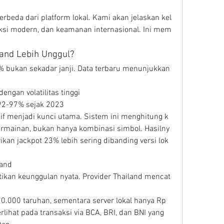
berbeda dari platform lokal. Kami akan jelaskan kel
aksi modern, dan keamanan internasional. Ini mem
land Lebih Unggul?
0% bukan sekadar janji. Data terbaru menunjukkan 
engan volatilitas tinggi
 92-97% sejak 2023
 menjadi kunci utama. Sistem ini menghitung k
rmainan, bukan hanya kombinasi simbol. Hasilny
kan jackpot 23% lebih sering dibanding versi lok
land
ikan keunggulan nyata. Provider Thailand mencat
0.000 taruhan, sementara server lokal hanya Rp 
rlihat pada transaksi via BCA, BRI, dan BNI yang 