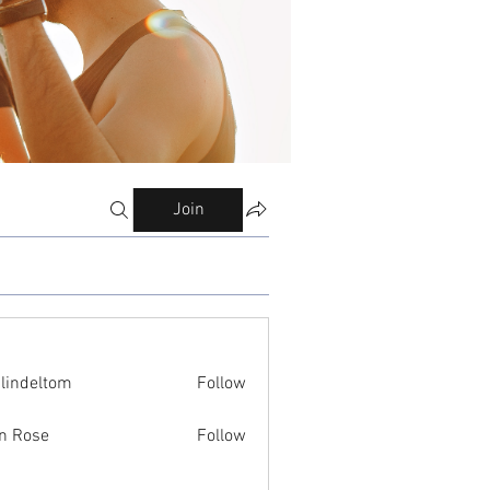
Join
ilindeltom
Follow
eltom
n Rose
Follow