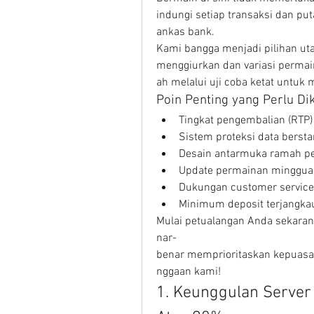
indungi setiap transaksi dan put
ankas bank.
Kami bangga menjadi pilihan ut
menggiurkan dan variasi permai
ah melalui uji coba ketat untu
Poin Penting yang Perlu Di
Tingkat pengembalian (RTP) 
Sistem proteksi data bersta
Desain antarmuka ramah p
Update permainan minggua
Dukungan customer service
Minimum deposit terjangka
Mulai petualangan Anda sekaran
nar-
benar memprioritaskan kepuas
nggaan kami!
1. Keunggulan Server