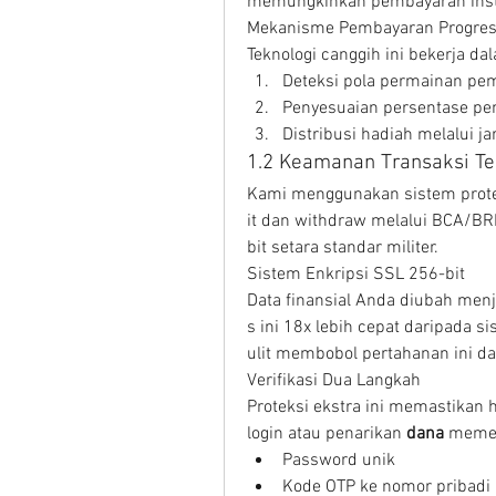
memungkinkan pembayaran inst
Mekanisme Pembayaran Progres
Teknologi canggih ini bekerja da
Deteksi pola permainan pe
Penyesuaian persentase pe
Distribusi hadiah melalui j
1.2 Keamanan Transaksi Te
Kami menggunakan sistem protek
it dan withdraw melalui BCA/BRI
bit setara standar militer.
Sistem Enkripsi SSL 256-bit
Data finansial Anda diubah menj
s ini 18x lebih cepat daripada s
ulit membobol pertahanan ini d
Verifikasi Dua Langkah
Proteksi ekstra ini memastikan h
login atau penarikan 
dana
 meme
Password unik
Kode OTP ke nomor pribadi