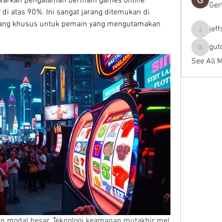
warkan pengalaman bermain games online 
Ger
i atas 90%. Ini sangat jarang ditemukan di 
﻿cang khusus untuk pemain yang mengutamakan 
jef
jeffseals
gut
gutopti
See All 
an modal besar. Teknologi keamanan mutakhir mel