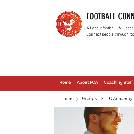
FOOTBALL CON
All about football life - p
Connect people through foo
Home
About FCA
Coaching Staff
Home
Groups
FC Academy 