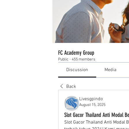
FC Academy Group
Public
·
455 members
Discussion
Media
Back
Livesgpindo
August 15, 2025
Slot Gacor Thailand Anti Modal B
Slot Gacor Thailand Anti Modal B