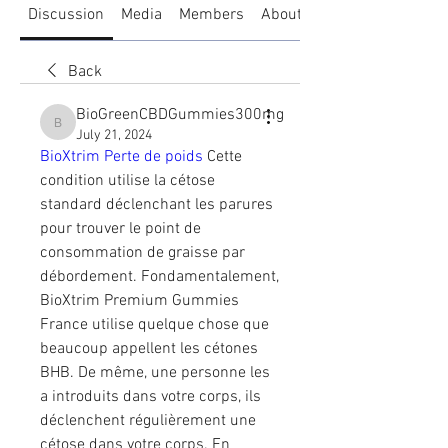
Discussion
Media
Members
About
Back
BioGreenCBDGummies300mg
BioGreenCBDGummies300mg
July 21, 2024
BioXtrim Perte de poids
 Cette 
condition utilise la cétose 
standard déclenchant les parures 
pour trouver le point de 
consommation de graisse par 
débordement. Fondamentalement, 
BioXtrim Premium Gummies 
France utilise quelque chose que 
beaucoup appellent les cétones 
BHB. De même, une personne les 
a introduits dans votre corps, ils 
déclenchent régulièrement une 
cétose dans votre corps. En 