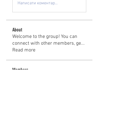
Написати коментар...
About
Welcome to the group! You can
connect with other members, ge
...
Read more
Members
kayilindeltom
Follow
kayilindeltom
Jean Rose
Follow
Gerth Sniper
Follow
jeffsealsre
Follow
jeffsealsre
gutoptimusa
Follow
gutoptimusa