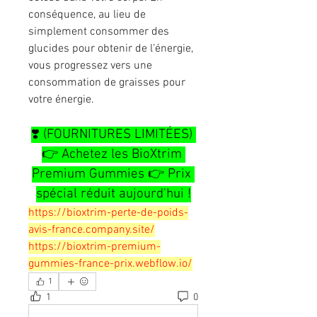
conséquence, au lieu de 
simplement consommer des 
glucides pour obtenir de l’énergie, 
vous progressez vers une 
consommation de graisses pour 
votre énergie.
❣️ (FOURNITURES LIMITÉES) 
👉 Achetez les BioXtrim 
Premium Gummies 👉 Prix 
spécial réduit aujourd'hui !
https://bioxtrim-perte-de-poids-
avis-france.company.site/
https://bioxtrim-premium-
gummies-france-prix.webflow.io/
1
1
0