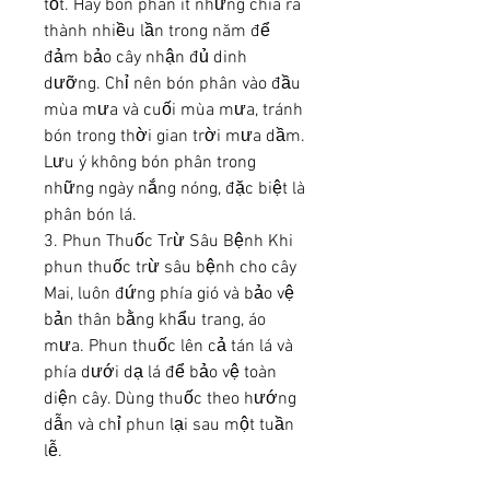
tốt. Hãy bón phân ít nhưng chia ra 
thành nhiều lần trong năm để 
đảm bảo cây nhận đủ dinh 
dưỡng. Chỉ nên bón phân vào đầu 
mùa mưa và cuối mùa mưa, tránh 
bón trong thời gian trời mưa dầm. 
Lưu ý không bón phân trong 
những ngày nắng nóng, đặc biệt là 
phân bón lá.
3. Phun Thuốc Trừ Sâu Bệnh Khi 
phun thuốc trừ sâu bệnh cho cây 
Mai, luôn đứng phía gió và bảo vệ 
bản thân bằng khẩu trang, áo 
mưa. Phun thuốc lên cả tán lá và 
phía dưới dạ lá để bảo vệ toàn 
diện cây. Dùng thuốc theo hướng 
dẫn và chỉ phun lại sau một tuần 
lễ.