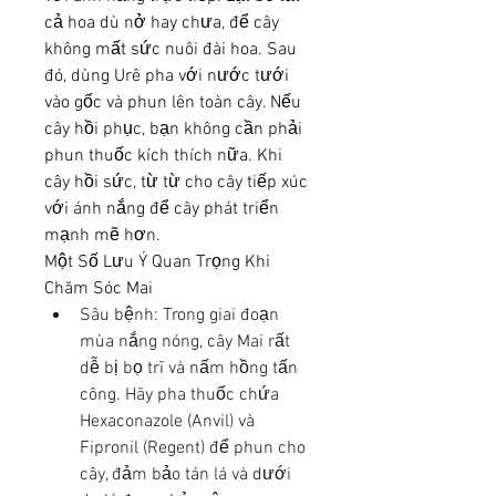
cả hoa dù nở hay chưa, để cây 
không mất sức nuôi đài hoa. Sau 
đó, dùng Urê pha với nước tưới 
vào gốc và phun lên toàn cây. Nếu 
cây hồi phục, bạn không cần phải 
phun thuốc kích thích nữa. Khi 
cây hồi sức, từ từ cho cây tiếp xúc 
với ánh nắng để cây phát triển 
mạnh mẽ hơn.
Một Số Lưu Ý Quan Trọng Khi 
Chăm Sóc Mai
Sâu bệnh: Trong giai đoạn 
mùa nắng nóng, cây Mai rất 
dễ bị bọ trĩ và nấm hồng tấn 
công. Hãy pha thuốc chứa 
Hexaconazole (Anvil) và 
Fipronil (Regent) để phun cho 
cây, đảm bảo tán lá và dưới 