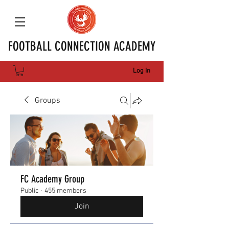
FOOTBALL CONNECTION ACADEMY
Log In
Groups
FC Academy Group
Public
·
455 members
Join