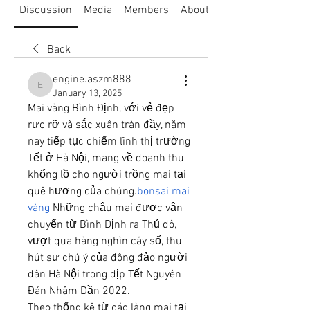
Discussion
Media
Members
About
Back
engine.aszm888
engine.aszm888
January 13, 2025
Mai vàng Bình Định, với vẻ đẹp 
rực rỡ và sắc xuân tràn đầy, năm 
nay tiếp tục chiếm lĩnh thị trường 
Tết ở Hà Nội, mang về doanh thu 
khổng lồ cho người trồng mai tại 
quê hương của chúng.
bonsai mai 
vàng
 Những chậu mai được vận 
chuyển từ Bình Định ra Thủ đô, 
vượt qua hàng nghìn cây số, thu 
hút sự chú ý của đông đảo người 
dân Hà Nội trong dịp Tết Nguyên 
Đán Nhâm Dần 2022.
Theo thống kê từ các làng mai tại 