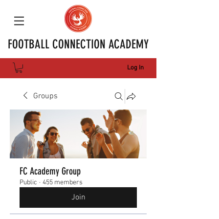
FOOTBALL CONNECTION ACADEMY
Log In
Groups
FC Academy Group
Public
·
455 members
Join