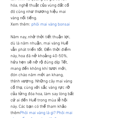
hóa, nghệ thuật của vùng đất cố 
đô cũng như thương hiệu mai 
vàng nổi tiếng.
Xem thêm: 
phôi mai vàng bonsai
Năm nay, nhờ thời tiết thuận lợi, 
dù là năm nhuận, mai vàng Huế 
vẫn phát triển tốt. Đến thời điểm 
này, hoa đã nở khoảng 40-50%, 
hứa hẹn sẽ nở rộ đúng dịp Tết, 
mang đến không khí tươi mới, 
đón chào năm mới an khang, 
thịnh vượng. Những cây mai vàng 
cổ thụ, cùng với sắc vàng rực rỡ 
của từng đóa hoa, làm say lòng bất 
cứ ai đến Huế trong mùa lễ hội 
này. Các bạn có thể tham khảo 
thêm
Phôi mai vàng là gì? Phôi mai 