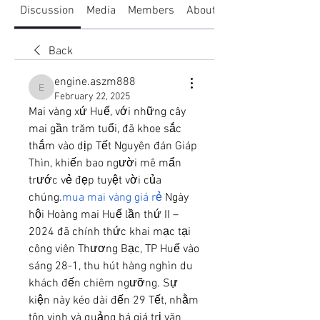
Discussion
Media
Members
About
Back
engine.aszm888
engine.aszm888
February 22, 2025
Mai vàng xứ Huế, với những cây 
mai gần trăm tuổi, đã khoe sắc 
thắm vào dịp Tết Nguyên đán Giáp 
Thìn, khiến bao người mê mẩn 
trước vẻ đẹp tuyệt vời của 
chúng.
mua mai vàng giá rẻ
 Ngày 
hội Hoàng mai Huế lần thứ II – 
2024 đã chính thức khai mạc tại 
công viên Thương Bạc, TP Huế vào 
sáng 28-1, thu hút hàng nghìn du 
khách đến chiêm ngưỡng. Sự 
kiện này kéo dài đến 29 Tết, nhằm 
tôn vinh và quảng bá giá trị văn 