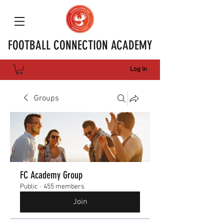
FOOTBALL CONNECTION ACADEMY
Log In
Groups
FC Academy Group
Public
·
455 members
Join